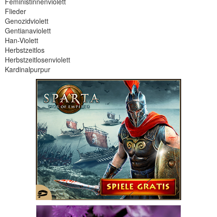
Feministinnenviolett
Flieder
Genozidviolett
Gentianaviolett
Han-Violett
Herbstzeitlos
Herbstzeitlosenviolett
Kardinalpurpur