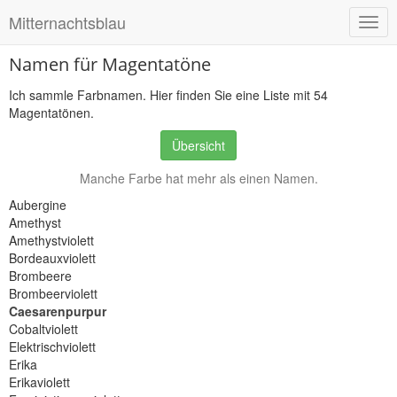
Mitternachtsblau
Togg
navig
Namen für Magentatöne
Ich sammle Farbnamen. Hier finden Sie eine Liste mit 54
Magentatönen.
Übersicht
Manche Farbe hat mehr als einen Namen.
Aubergine
Magenta
Amethyst
(Farbe)
Amethystviolett
Bordeauxviolett
Brombeere
Brombeerviolett
Caesarenpurpur
Cobaltviolett
Elektrischviolett
Erika
Erikaviolett