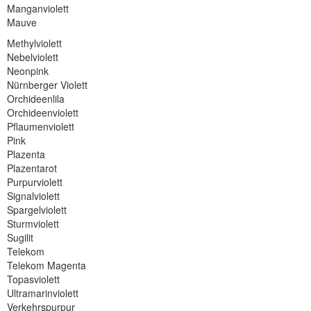
Manganviolett
Mauve
Methylviolett
Nebelviolett
Neonpink
Nürnberger Violett
Orchideenlila
Orchideenviolett
Pflaumenviolett
Pink
Plazenta
Plazentarot
Purpurviolett
Signalviolett
Spargelviolett
Sturmviolett
Sugilit
Telekom
Telekom Magenta
Topasviolett
Ultramarinviolett
Verkehrspurpur